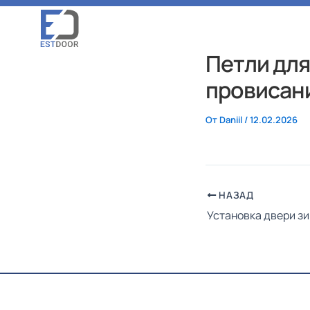
Перейти
к
Гл
содержимому
Петли для
провисан
От
Daniil
/
12.02.2026
НАЗАД