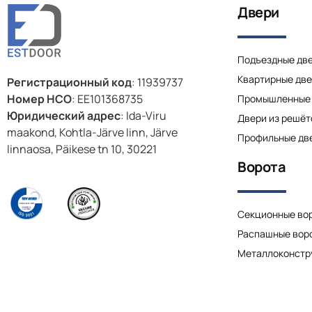
Двери
Подъездные дв
Квартирные дв
Регистрационный код
: 11939737
Номер НСО
: EE101368735
Промышленные 
Юридический адрес
: Ida-Viru
Двери из решёт
maakond, Kohtla-Järve linn, Järve
Профильные две
linnaosa, Päikese tn 10, 30221
Ворота
Секционные во
Распашные вор
Металлоконстр