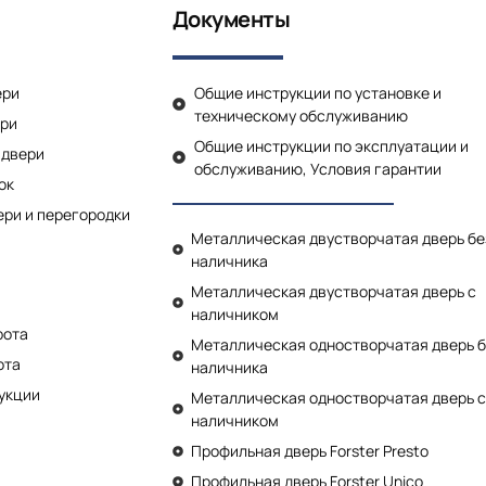
Документы
ери
Общие инструкции по установке и
техническому обслуживанию
ери
Общие инструкции по эксплуатации и
двери
обслуживанию, Условия гарантии
ок
ри и перегородки
Металлическая двустворчатая дверь бе
наличника
Металлическая двустворчатая дверь с
наличником
рота
Металлическая одностворчатая дверь 
ота
наличника
укции
Металлическая одностворчатая дверь 
наличником
Профильная дверь Forster Presto
Профильная дверь Forster Unico