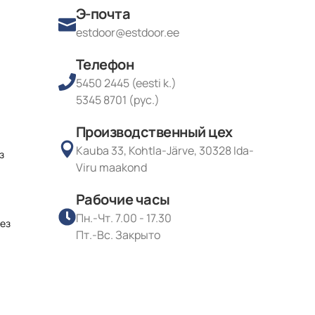
Э-почта
estdoor@estdoor.ee
Телефон
5450 2445 (eesti k.)
5345 8701 (рус.)
Производственный цех
Kauba 33, Kohtla-Järve, 30328 Ida-
з
Viru maakond
Рабочие часы
Пн.-Чт. 7.00 - 17.30
без
Пт.-Вс. Закрыто
с