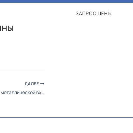
Контакты
ЗАПРОС ЦЕНЫ
ET
EN
ины
ДАЛЕЕ
Как ухаживать за металлической входной дверью, чтобы она служила дольше