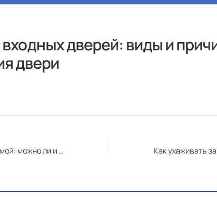
авная страница
О фирме
Двери
Ворота
 входных дверей: виды и прич
ия двери
Установка двери зимой: можно ли и как избежать проблем