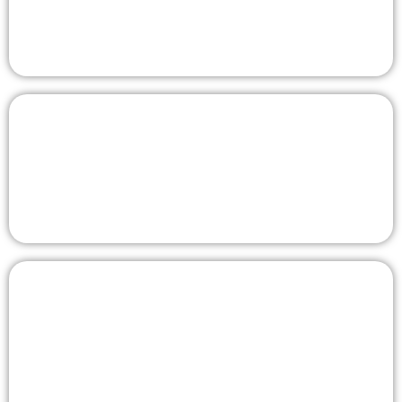
корреспонденции. Возможно брендирование и
индивидуальная конфигурация.
Ворота
Хоккейные ворота стандартных и индивидуальных
размеров — для спортивных площадок, школ и катков.
Металлокаркасы
Металлокаркасы для шкафчиков, лавки с вешалками и
крючками. Подходят для раздевалок в учебных
заведениях, спортзалах, производственных цехах,
гардеробах.