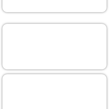
Лестницы
Наружные металлические лестницы для выхода на
крышу зданий. С антикоррозийной обработкой,
возможна установка защиты от падения.
Перила и поручни
Металлические перила для лестничных маршей,
балконов и пандусов. Изготавливаются по замерам,
возможна окраска в RAL-цвет.