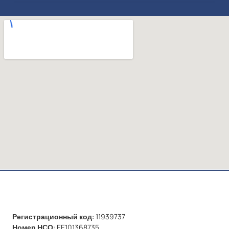
Регистрационный код
: 11939737
Номер НСО
: EE101368735