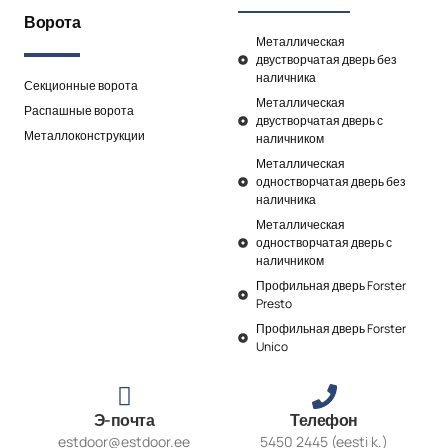
Ворота
Металлическая
двустворчатая дверь без
наличника
Секционные ворота
Металлическая
Распашные ворота
двустворчатая дверь с
Металлоконструкции
наличником
Металлическая
одностворчатая дверь без
наличника
Металлическая
одностворчатая дверь с
наличником
Профильная дверь Forster
Presto
Профильная дверь Forster
Unico
Э-почта
Телефон
estdoor@estdoor.ee
5450 2445 (eesti k.)