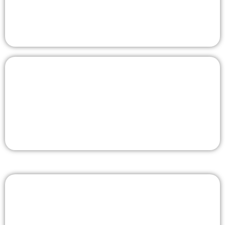
Прочные урны из стали с антикоррозийным покрытием.
Возможна установка на анкерное основание.
Скамейки
Уличные и интерьерные металлические скамейки с
деревянными или пластиковыми элементами. Подходят
для дворов, школ, парков и общественных пространств.
Почтовые ящики
Изготовление ячеек и шкафов для хранения