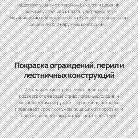
надежную защиту от ржавчины, сколов и царапин.
Покрытие устойчиво к влаге, ультрафиолету и
механическим повреждениям, что делает его идеальным
решением для наружных конструкций.
Покраска ограждений, перил и
лестничных конструкций
Металлические ограждения и перила часто
подвергаются воздействию погодных условий и
механическим нагрузкам. Порошковая покраска
продлевает срок их службы, защищая от коррозии, и
придаёт изделию аккуратный, эстетичный вид.