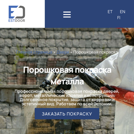
Перейти
к
ET
EN
содержимому
FI
Главная страница
»
Двери
»
Порошковая покраска
Порошковая покраска
металла
Профессиональная порошковая покраска дверей,
ворот, металлических изделий и конструкций.
Долговечное покрытие, защита от коррозии и
эстетичный вид. Работаем по всей Эстонии.
ЗАКАЗАТЬ ПОКРАСКУ