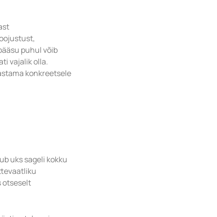
ast
soojustust,
epääsu puhul võib
i vajalik olla.
vastama konkreetsele
tub uks sageli kokku
ttevaatliku
 otseselt