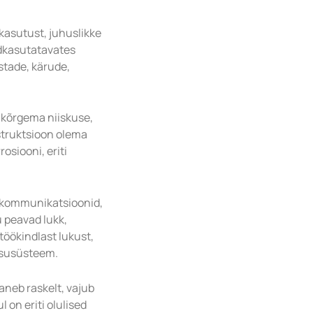
kasutust, juhuslikke
ldkasutatavates
stade, kärude,
 kõrgema niiskuse,
struktsioon olema
osiooni, eriti
, kommunikatsioonid,
u peavad lukk,
 töökindlast lukust,
ääsusüsteem.
neb raskelt, vajub
l on eriti olulised