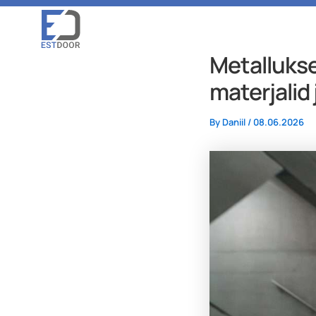
Skip
to
content
Metallukse
materjalid 
By
Daniil
/
08.06.2026