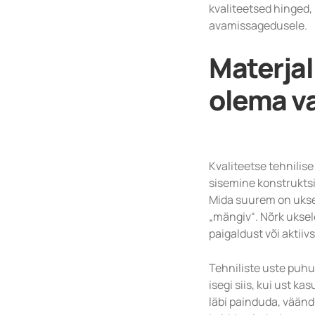
kvaliteetsed hinged,
avamissagedusele.
Materjal
olema v
Kvaliteetse tehnilise
sisemine konstruktsi
Mida suurem on uksel
„mängiv“. Nõrk uksel
paigaldust või aktii
Tehniliste uste puhul 
isegi siis, kui ust k
läbi painduda, väändu