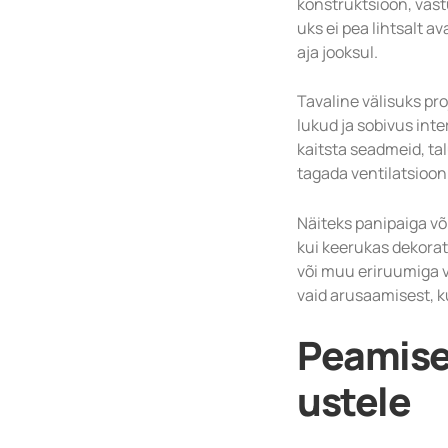
konstruktsioon, vastu
uks ei pea lihtsalt a
aja jooksul.
Tavaline välisuks pr
lukud ja sobivus inte
kaitsta seadmeid, ta
tagada ventilatsioon
Näiteks panipaiga või
kui keerukas dekorati
või muu eriruumiga v
vaid arusaamisest, k
Peamise
ustele