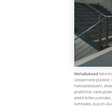
Metalluksed
tehnili
ülesannete poolest, m
heliisolatsiooni, dis
praktiline, vastupida
elektrikilbiruumides
kohtades, kus on olu