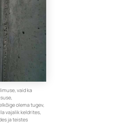
limuse, vaid ka
isuse,
eelkõige olema tugev,
a vajalik keldrites,
es ja teistes