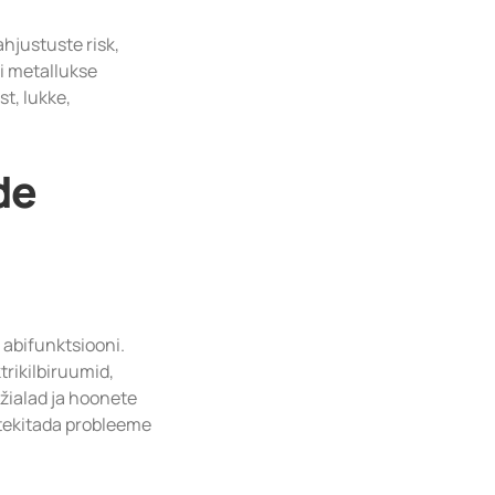
justuste risk,
mi metallukse
st, lukke,
de
 abifunktsiooni.
trikilbiruumid,
žialad ja hoonete
 tekitada probleeme