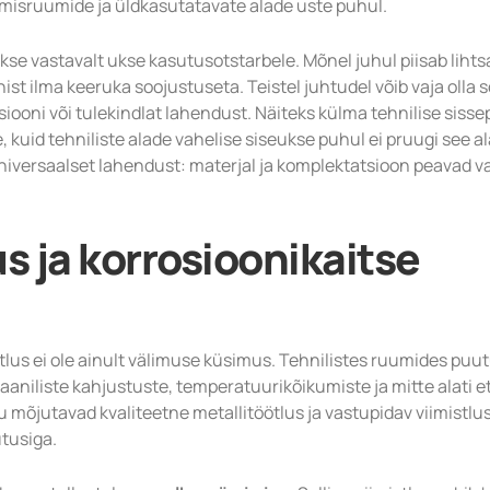
otmisruumide ja üldkasutatavate alade uste puhul.
kse vastavalt ukse kasutusotstarbele. Mõnel juhul piisab lihts
st ilma keeruka soojustuseta. Teistel juhtudel võib vaja olla 
siooni või tulekindlat lahendust. Näiteks külma tehnilise siss
, kuid tehniliste alade vahelise siseukse puhul ei pruugi see alat
universaalset lahendust: materjal ja komplektatsioon peavad 
us ja korrosioonikaitse
stlus ei ole ainult välimuse küsimus. Tehnilistes ruumides puu
aaniliste kahjustuste, temperatuurikõikumiste ja mitte alati e
 mõjutavad kvaliteetne metallitöötlus ja vastupidav viimistlus
tusiga.