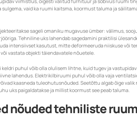
pidav viimistlus, õigesti valitud furnituur ja sobivus ruumi ti
va sulgema, vaid ka ruumi kaitsma, koormust taluma ja säilitam
ojekteeritakse sageli omaniku mugavuse ümber: välimus, sooj
rjööriga. Tehniline uks lahendab sagedamini praktilisi ülesandei
luda intensiivset kasutust, mitte deformeeruda niiskuse või t
 või vastata objekti täiendavatele nõuetele.
 keldri puhul võib olla olulisem lihtne, kuid tugev ja vastupida
ivne lahendus. Elektrikilbiruumi puhul võib olla vaja ventilats
õivad kaasneda tuleohutusnõuded. Seetõttu algab õige valik m
uhu uks paigaldatakse ja millist koormust see peab taluma.
d nõuded tehniliste ruu