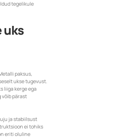
ldud tegelikule
e uks
Metalli paksus,
seselt ukse tugevust.
s liiga kerge ega
 võib pärast
uju ja stabiilsust
truktsioon ei tohiks
 eriti oluline