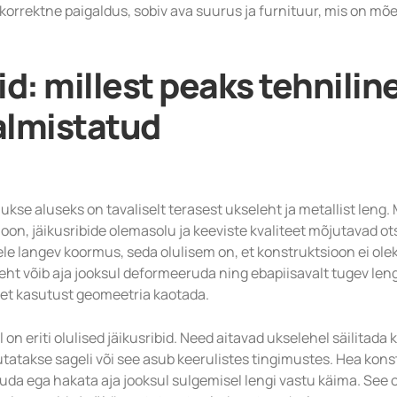
 korrektne paigaldus, sobiv ava suurus ja furnituur, mis on mõe
id: millest peaks tehnilin
almistatud
 ukse aluseks on tavaliselt terasest ukseleht ja metallist leng. 
oon, jäikusribide olemasolu ja keeviste kvaliteet mõjutavad ot
e langev koormus, seda olulisem on, et konstruktsioon ei olek
eht võib aja jooksul deformeeruda ning ebapiisavalt tugev leng
vset kasutust geomeetria kaotada.
on eriti olulised jäikusribid. Need aitavad ukselehel säilitada k
asutatakse sageli või see asub keerulistes tingimustes. Hea kons
da ega hakata aja jooksul sulgemisel lengi vastu käima. See on