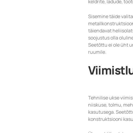
keldrite, ladude, to
Sisemine täide valita
metallkonstruktsiooni
täiendavat heliisolat
soojustus olla oluline
Seetõttu ei ole üht 
ruumile.
Viimistl
Tehnilise ukse viimi
niiskuse, tolmu, meh
kasutusega. Seetõttu
konstruktsiooni kasu