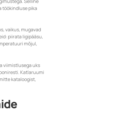
ngimustega. Selline
a töökindluse pika
us, vaikus, mugavad
d: piirata ligipääsu,
emperatuuri mõjul,
va viimistlusega uks
iooniresti. Katlaruumi
itte kataloogist,
mide