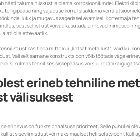
b hästi taluma niiskust ja olema korrosioonikindel. Elektrikil
sikute ligipääsu ning vajaduse korral sisaldama ventilatsiooni
 töökindel lukk ja mugavus sagedasel avamisel. Kortermaja teh
skindlus, sest sellist ust võivad kasutada erinevad inimesed ni
alati olla ettevaatlik.
tehnilist ust käsitleda mitte kui „lihtsat metallust“, vaid kui 
ust. Väliselt sarnane konstruktsioon võib töötada väga erinev
eldris, külmas tehnilises sissepääsus või suure läbikäiguga ts
olest erineb tehniline met
st välisuksest
e erinevus on funktsionaalsuse prioriteet. Selle puhul ei ole 
 kallist siseviimistlust või maksimaalset heliisolatsiooni. Küll a