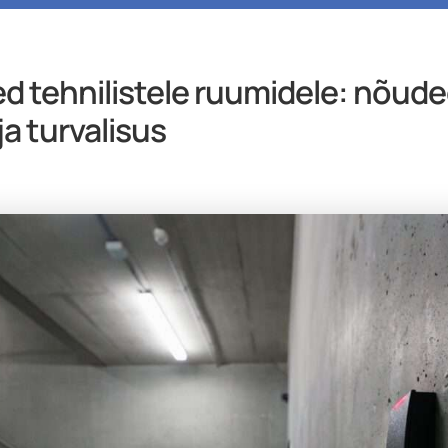
Avaleht
Firmast
Uksed
Väravad
d tehnilistele ruumidele: nõude
ja turvalisus