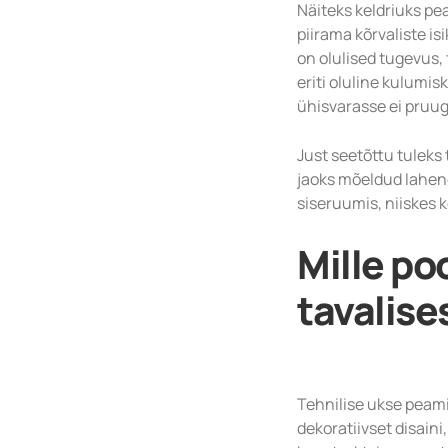
Näiteks keldriuks pea
piirama kõrvaliste i
on olulised tugevus,
eriti oluline kulumi
ühisvarasse ei pruugi 
Just seetõttu tuleks 
jaoks mõeldud lahend
siseruumis, niiskes k
Mille po
tavalise
Tehnilise ukse peamin
dekoratiivset disaini,