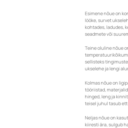
Esimene nõue on kons
lööke, survet uksele
kohtades, ladudes, k
seadmete või suure
Teine oluline nõue o
temperatuurikõikumis
sellisteks tingimuste
ukselehe ja lengi al
Kolmas nõue on ligi
tööriistad, materjali
hinged, leng ja kinni
teisel juhul tasub e
Neljas nõue on kasu
kiiresti ära, sulgub 