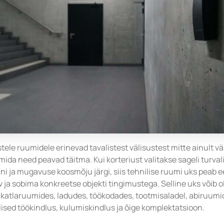
stele ruumidele erinevad tavalistest välisustest mitte ainult vä
ida need peavad täitma. Kui korteriust valitakse sageli turval
aini ja mugavuse koosmõju järgi, siis tehnilise ruumi uks peab 
v ja sobima konkreetse objekti tingimustega. Selline uks võib oll
, katlaruumides, ladudes, töökodades, tootmisaladel, abiruumid
lised töökindlus, kulumiskindlus ja õige komplektatsioon.